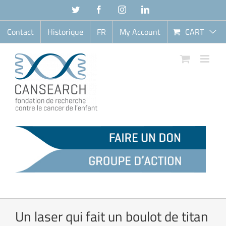
Skip
Twitter
Facebook
Instagram
LinkedIn
to
content
Contact
Historique
FR
My Account
CART
Un laser qui fait un boulot de titan