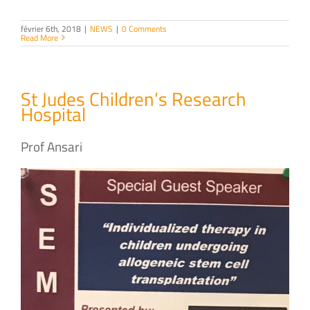
février 6th, 2018
|
NEWS
|
0 Comments
Read More
St Judes Children’s Research
Hospital
Prof Ansari